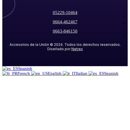
05229-10464
0664-462467
0663-846150
Accesorios de la Unión
©
2024
. Todos los derechos reservados.
Diseñado por
Netrex
Spanish
French
English
Italian
Spanish