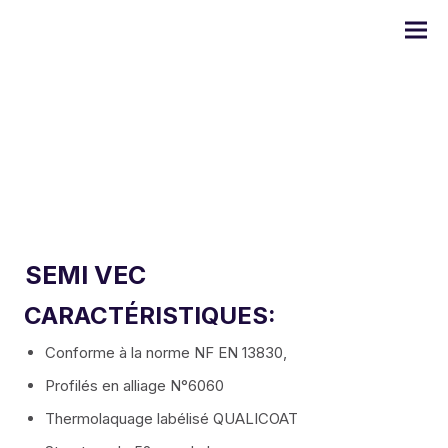
Série DOMO
SEMI VEC
Série ULYSSE
CARACTÉRISTIQUES:
Série PRODIGE
Conforme à la norme NF EN 13830,
Profilés en alliage N°6060
Série EMERAUDE
Thermolaquage labélisé QUALICOAT
Série Alugom