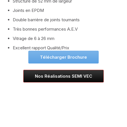
Structure de 52 mm de largeur
Joints en EPDM
Série Cloison Amovible
Double barrière de joints tournants
Façades Série VEGAS
Très bonnes performances A.E.V
Vitrage de 6 à 26 mm
Système Garde-Corps
Excellent rapport Qualité/Prix
Série Cloison Minimaliste Spinnelle
Télécharger Brochure
Volets Roulants
Nos Réalisations SEMI VEC
ALUMOUSSE PLAT 44
ALUMOUSSE BOMBE 55
EXTRUDE LAME 55