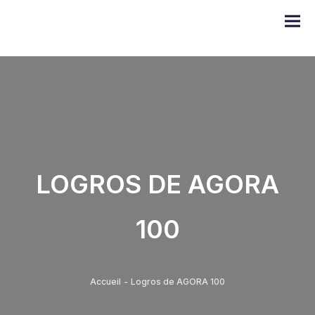
Gama DOMO
LOGROS DE AGORA
Serie ULYSSE
100
Serie PRODIGE
Serie EMERAUDE
Accueil
-
Logros de AGORA 100
Serie Alugom