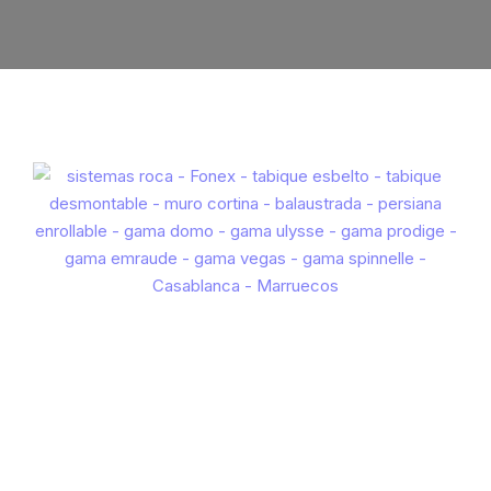
Serie de particiones extraíbles
Frentes de la serie VEGAS
Sistema de barandillas
Serie de tabiques minimalistas Spinnelle
Persianas enrollables
ALUMOUSSE PLAT 44
BOMBA ALUMOUSSE 55
CUCHILLA DE EXTRUSIÓN 55