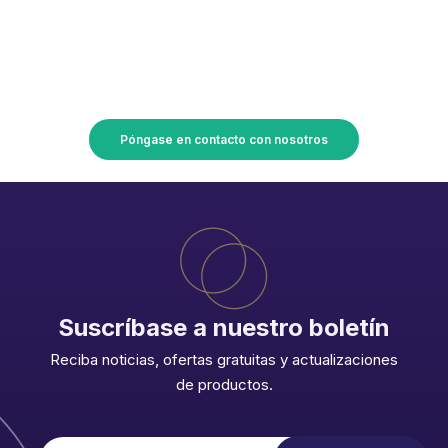
HOJA EXTRUIDA 100
¡Convierta sus planes en
realidad con Union Accessoires!
Póngase en contacto con nosotros
ES
FR
EN
Suscríbase a nuestro boletín
IT
Reciba noticias, ofertas gratuitas y actualizaciones
de productos.