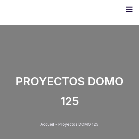
Gama DOMO
PROYECTOS DOMO
Serie ULYSSE
125
Serie PRODIGE
Serie EMERAUDE
Accueil
-
Proyectos DOMO 125
Serie Alugom