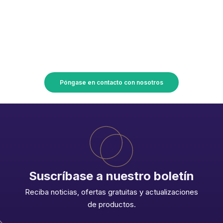
HOJA EXTRUIDA 100
¡Convierta sus planes en
realidad con Union Accessoires!
Póngase en contacto con nosotros
ES
FR
EN
Suscríbase a nuestro boletín
IT
Reciba noticias, ofertas gratuitas y actualizaciones
de productos.