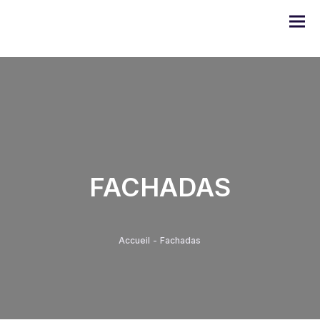
Gama DOMO
FACHADAS
Serie ULYSSE
Serie PRODIGE
Accueil
-
Fachadas
Serie EMERAUDE
Serie Alugom