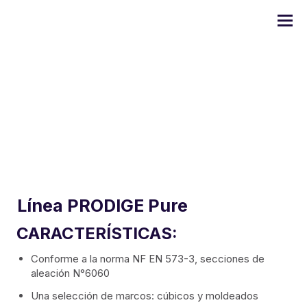
Gama DOMO
Serie ULYSSE
Línea PRODIGE Pure
CARACTERÍSTICAS:
Serie PRODIGE
Conforme a la norma NF EN 573-3, secciones de
Serie EMERAUDE
aleación N°6060
Una selección de marcos: cúbicos y moldeados
Serie Alugom