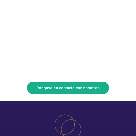
¡Convierta sus planes en
realidad con Union Accessoires!
Póngase en contacto con nosotros