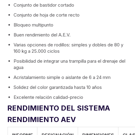
Conjunto de bastidor cortado
Serie de particiones extraíbles
Conjunto de hoja de corte recto
Bloqueo multipunto
Frentes de la serie VEGAS
Buen rendimiento del A.E.V.
Sistema de barandillas
Varias opciones de rodillos: simples y dobles de 80 y
160 kg a 25.000 ciclos
Serie de tabiques minimalistas Spinnelle
Posibilidad de integrar una trampilla para el drenaje del
agua
Persianas enrollables
Acristalamiento simple o aislante de 6 a 24 mm
Solidez del color garantizada hasta 10 años
ALUMOUSSE PLAT 44
Excelente relación calidad-precio
BOMBA ALUMOUSSE 55
RENDIMIENTO DEL SISTEMA
RENDIMIENTO AEV
CUCHILLA DE EXTRUSIÓN 55