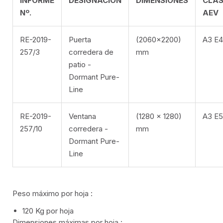
INFORME
DESIGNACIÓN
DIMENSIONES
CLAS
HOJA EXTRUIDA 100
Nº.
AEV
RE-2019-
Puerta
(2060×2200)
A3 E
257/3
corredera de
mm
patio -
Dormant Pure-
Line
ES
RE-2019-
Ventana
(1280 x 1280)
A3 E
FR
257/10
corredera -
mm
Dormant Pure-
EN
Line
IT
Peso máximo por hoja :
120 Kg por hoja
Dimensiones máximas por hoja :