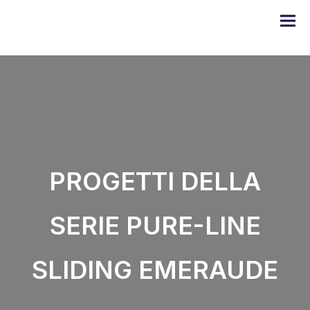
Gamma DOMO
PROGETTI DELLA
Serie ULYSSE
SERIE PURE-LINE
Serie PRODIGE
SLIDING EMERAUDE
Serie EMERAUDE
Serie Alugom