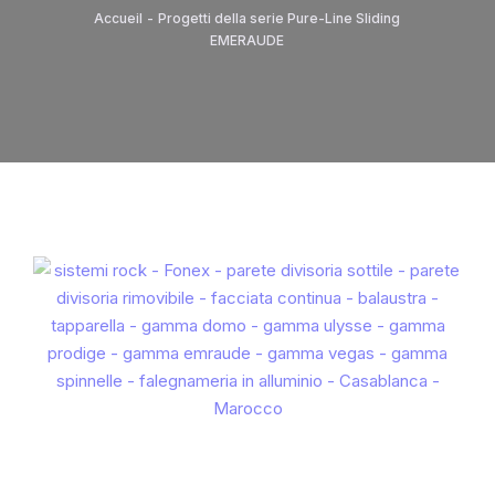
Accueil
-
Progetti della serie Pure-Line Sliding
EMERAUDE
Serie di partizioni rimovibili
Frontali serie VEGAS
Sistema di ringhiere
Serie di divisori minimalisti Spinnelle
Tapparelle
ALUMOUSSE PLAT 44
BOMBA DI ALLUME 55
LAMA PER ESTRUSIONE 55