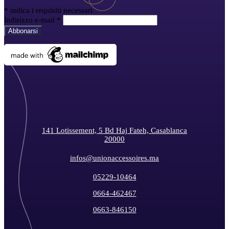
*
indica i requisiti necessari
Indirizzo e-mail
*
141 Lotissement, 5 Bd Haj Fateh, Casablanca
20000
infos@unionaccessoires.ma
05229-10464
0664-462467
0663-846150