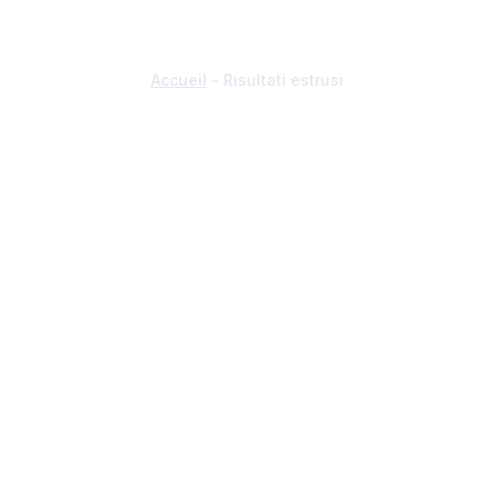
RISULTATI ESTRUSI
Accueil
-
Risultati estrusi