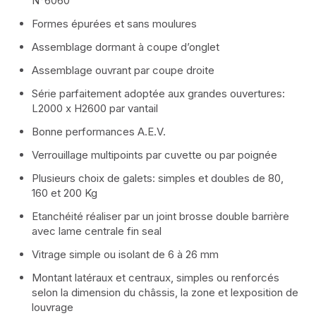
N°6060
Formes épurées et sans moulures
Série Cloison Amovible
Assemblage dormant à coupe d’onglet
Façades Série VEGAS
Assemblage ouvrant par coupe droite
Série parfaitement adoptée aux grandes ouvertures:
Système Garde-Corps
L2000 x H2600 par vantail
Bonne performances A.E.V.
Série Cloison Minimaliste Spinnelle
Verrouillage multipoints par cuvette ou par poignée
Volets Roulants
Plusieurs choix de galets: simples et doubles de 80,
160 et 200 Kg
ALUMOUSSE PLAT 44
Etanchéité réaliser par un joint brosse double barrière
avec lame centrale fin seal
ALUMOUSSE BOMBE 55
Vitrage simple ou isolant de 6 à 26 mm
Montant latéraux et centraux, simples ou renforcés
EXTRUDE LAME 55
selon la dimension du châssis, la zone et lexposition de
louvrage