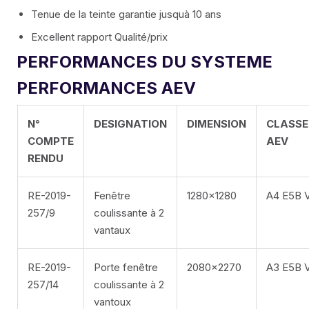
EXTRUDÉ LAME 100
Tenue de la teinte garantie jusquà 10 ans
Excellent rapport Qualité/prix
PERFORMANCES DU SYSTEME
PERFORMANCES AEV
N°
DESIGNATION
DIMENSION
CLASS
FR
COMPTE
AEV
RENDU
EN
RE-2019-
Fenêtre
1280×1280
A4 E5B 
ES
257/9
coulissante à 2
vantaux
IT
RE-2019-
Porte fenêtre
2080×2270
A3 E5B 
257/14
coulissante à 2
vantoux