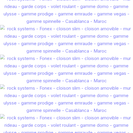
EXTRUDÉ LAME 100
FR
EN
ES
IT