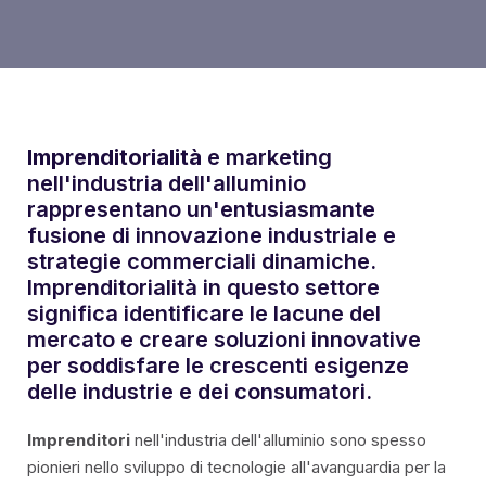
Serie di partizioni rimovibili
Frontali serie VEGAS
Imprenditorialità
e marketing
Sistema di ringhiere
nell'industria dell'alluminio
rappresentano un'entusiasmante
Serie di divisori minimalisti Spinnelle
fusione di innovazione industriale e
strategie commerciali dinamiche.
Tapparelle
Imprenditorialità in questo settore
significa identificare le lacune del
ALUMOUSSE PLAT 44
mercato e creare soluzioni innovative
per soddisfare le crescenti esigenze
BOMBA DI ALLUME 55
delle industrie e dei consumatori.
LAMA PER ESTRUSIONE 55
Imprenditori
nell'industria dell'alluminio sono spesso
pionieri nello sviluppo di tecnologie all'avanguardia per la