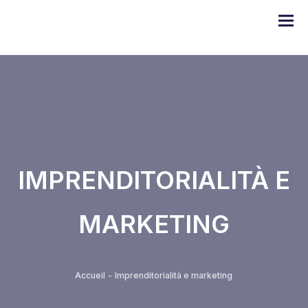
Gamma DOMO
IMPRENDITORIALITÀ E
Serie ULYSSE
MARKETING
Serie PRODIGE
Serie EMERAUDE
Accueil
-
Imprenditorialità e marketing
Serie Alugom