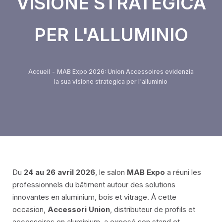
VISIONE STRATEGICA
Serie di partizioni rimovibili
PER L'ALLUMINIO
Frontali serie VEGAS
Sistema di ringhiere
Accueil
-
MAB Expo 2026: Union Accessoires evidenzia
la sua visione strategica per l'alluminio
Serie di divisori minimalisti Spinnelle
Tapparelle
ALUMOUSSE PLAT 44
Du
24 au 26 avril 2026
, le salon
MAB Expo
a réuni les
BOMBA DI ALLUME 55
professionnels du bâtiment autour des solutions
innovantes en aluminium, bois et vitrage. À cette
LAMA PER ESTRUSIONE 55
occasion,
Accessori Union
, distributeur de profils et
accessoires en aluminium, a exposé son stand et