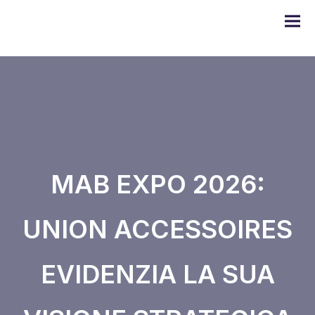
Gamma DOMO
MAB EXPO 2026:
Serie ULYSSE
UNION ACCESSOIRES
Serie PRODIGE
EVIDENZIA LA SUA
Serie EMERAUDE
Serie Alugom