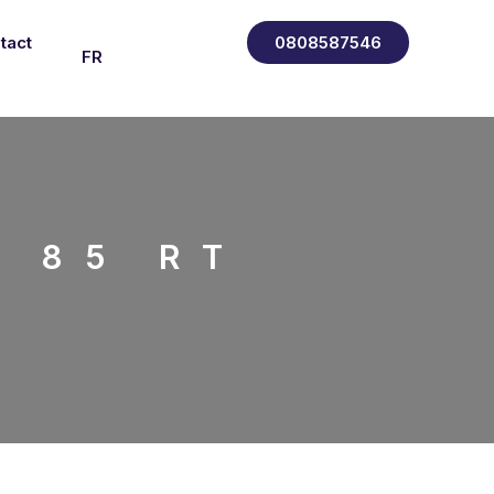
tact
0808587546
FR
 85 RT
EN
ES