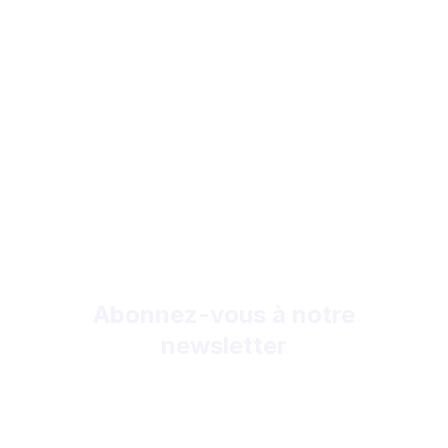
Abonnez-vous à notre
newsletter
Recevez des nouvelles, des offres gratuites et
des mises à jour de produits.